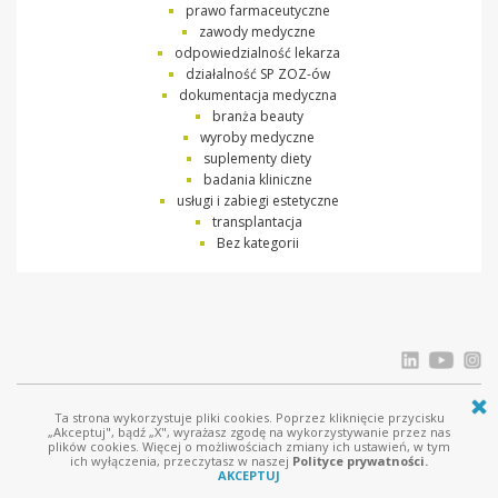
prawo farmaceutyczne
zawody medyczne
odpowiedzialność lekarza
działalność SP ZOZ-ów
dokumentacja medyczna
branża beauty
wyroby medyczne
suplementy diety
badania kliniczne
usługi i zabiegi estetyczne
transplantacja
Bez kategorii
Ta strona wykorzystuje pliki cookies. Poprzez kliknięcie przycisku
© Ostrowski i Wspólnicy |
www.ostrowski.legal
| Wszystkie prawa zastrzeżone
„Akceptuj", bądź „X", wyrażasz zgodę na wykorzystywanie przez nas
plików cookies. Więcej o możliwościach zmiany ich ustawień, w tym
Licznik odwiedziń: 415923
ich wyłączenia, przeczytasz w naszej
Polityce prywatności.
AKCEPTUJ