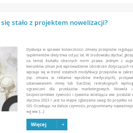
ię stało z projektem nowelizacji?
Dyskusja w sprawie konieczności zmiany przepisów regulują
suplementów diety trwa od już lat. W środowisku słychać głosy
na temat kształtu obecnych norm prawa. Jednym z sug
kierunków zmian jest wprowadzenie obostrzeń dotyczących r
wpisuje się w trend ostatnich modyfikacji przepisów w zakre
(np. zmiana w reklamie wyrobów medycznych), przejawi
ustanawianiem mniej lub bardziej restrykcyjnych wym
ograniczeń dla przekazów marketingowych. Nowela 
bezpieczeństwie żywności i żywienia wcielająca ww. postulat
stycznia 2023 r. jest na etapie zgłaszania uwag do projektu n
GIS. Oczekując na dalsze czynności, przypominamy najważniej
wg ww. […]
Więcej