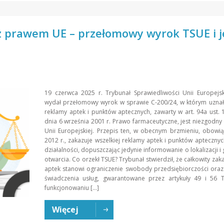
z prawem UE – przełomowy wyrok TSUE i 
19 czerwca 2025 r. Trybunał Sprawiedliwości Unii Europejsk
wydał przełomowy wyrok w sprawie C-200/24, w którym uznał
reklamy aptek i punktów aptecznych, zawarty w art. 94a ust. 
dnia 6 września 2001 r. Prawo farmaceutyczne, jest niezgodn
Unii Europejskiej. Przepis ten, w obecnym brzmieniu, obowi
2012 r., zakazuje wszelkiej reklamy aptek i punktów aptecznyc
działalności, dopuszczając jedynie informowanie o lokalizacji i
otwarcia. Co orzekł TSUE? Trybunał stwierdził, że całkowity zak
aptek stanowi ograniczenie swobody przedsiębiorczości ora
świadczenia usług, gwarantowane przez artykuły 49 i 56 T
funkcjonowaniu […]
Więcej