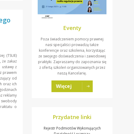
jego
Eventy
Poza świadczeniem pomocy prawnej
nasi specjaliści prowadzą także
konferencje oraz szkolenia, korzystając
iej (TSUE)
ze swojego doświadczenia i zawodowej
, że zakaz
praktyki. Zapraszamy do zapoznania się
1 ustawy z
z ofertą szkoleń organizowanych przez
y z prawem
naszą Kancelarię.
ązujący od
h oraz ich
Więcej
 godzinach
az reklamy
z swobody
raktatu o
Przydatne linki
Rejestr Podmiotów Wykonujących
Działalność Leczniczą