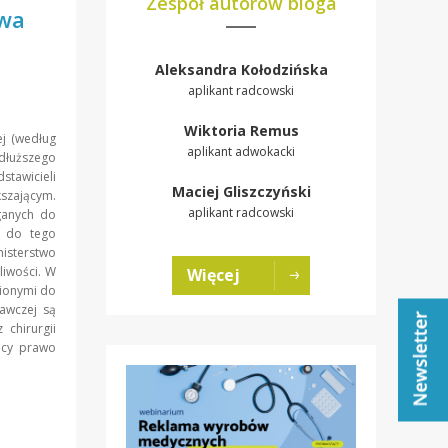
Zespół autorów bloga
twa
Aleksandra Kołodzińska
aplikant radcowski
Wiktoria Remus
j (według
aplikant adwokacki
 dłuższego
tawicieli
Maciej Gliszczyński
kszającym.
aplikant radcowski
ganych do
b do tego
nisterstwo
liwości. W
Więcej
ionymi do
awczej są
 chirurgii
jący prawo