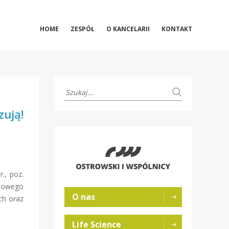
HOME
ZESPÓŁ
O KANCELARII
KONTAKT
ują!
., poz.
odowego
O nas
ch oraz
Life Science