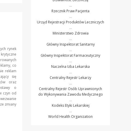
…
Rzecznik Praw Pacjenta
…
Urząd Rejestracji Produktów Leczniczych
…
Ministerstwo Zdrowia
…
Główny Inspektorat Sanitarny
cych rynek
…
 krytyczne
Główny Inspektorat Farmaceutyczny
erowanych
…
eklamy, co
Naczelna Izba Lekarska
sie reklam
…
ający się
Centralny Rejestr Lekarzy
ogów oraz
…
ustawy o
Centralny Rejestr Osób Uprawnionych
 w czyn od
do Wykonywania Zawodu Medycznego
a wezwanie
…
sze zmiany
Kodeks Etyki Lekarskiej
…
World Health Organization