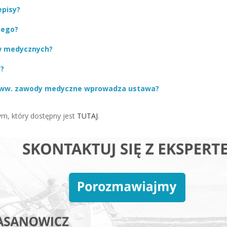
pisy?
nego?
w medycznych?
u?
ch ww. zawody medyczne wprowadza ustawa?
ym, który dostępny jest
TUTAJ
.