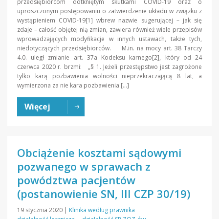
przedsiębiorcom dotkniętym skutkami COVID-19 oraz o
uproszczonym postępowaniu o zatwierdzenie układu w związku z
wystąpieniem COVID-19[1] wbrew nazwie sugerującej – jak się
zdaje – całość objętej nią zmian, zawiera również wiele przepisów
wprowadzających modyfikacje w innych ustawach, także tych,
niedotyczących przedsiębiorców. M.in. na mocy art. 38 Tarczy
4.0. uległ zmianie art. 37a Kodeksu karnego[2], który od 24
czerwca 2020 r. brzmi: „§ 1. Jeżeli przestępstwo jest zagrożone
tylko karą pozbawienia wolności nieprzekraczającą 8 lat, a
wymierzona za nie kara pozbawienia […]
Więcej
Obciążenie kosztami sądowymi
pozwanego w sprawach z
powództwa pacjentów
(postanowienie SN, III CZP 30/19)
19 stycznia 2020
|
Klinika według prawnika