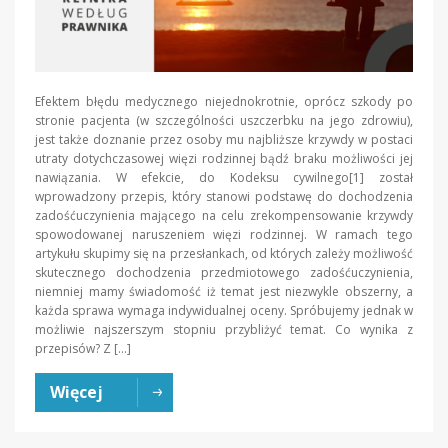
Efektem błędu medycznego niejednokrotnie, oprócz szkody po
stronie pacjenta (w szczególności uszczerbku na jego zdrowiu),
jest także doznanie przez osoby mu najbliższe krzywdy w postaci
utraty dotychczasowej więzi rodzinnej bądź braku możliwości jej
nawiązania. W efekcie, do Kodeksu cywilnego[1] został
wprowadzony przepis, który stanowi podstawę do dochodzenia
zadośćuczynienia mającego na celu zrekompensowanie krzywdy
spowodowanej naruszeniem więzi rodzinnej. W ramach tego
artykułu skupimy się na przesłankach, od których zależy możliwość
skutecznego dochodzenia przedmiotowego zadośćuczynienia,
niemniej mamy świadomość iż temat jest niezwykle obszerny, a
każda sprawa wymaga indywidualnej oceny. Spróbujemy jednak w
możliwie najszerszym stopniu przybliżyć temat. Co wynika z
przepisów? Z […]
Więcej