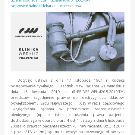
działalność lecznicza
działalność SP ZOZ-ów
odpowiedzialność lekarza
orzecznictwo
Dotyczy: ustawa z dnia 17 listopada 1964 r. Kodeks
postępowania cywilnego​ Rzecznik Praw Pacjenta we wniosku z
dnia 16 kwietnia 2019 r. (RzPP-DPR-WPL.420.5.2019.TM)
przedstawił zagadnienie prawne do rozstrzygnięcia składowi
powiększonemu Sądu Najwyższego: „Czy w razie częściowego
uwzględnienia żądania w przedmiocie zadośćuczynienia
pieniężnego (np. z tytułu naruszenia prawa pacjenta,
dochodzonego w oparciu o art. 4 ust. 1 ustawy z dnia 6 listopada
2008 r. o prawach pacjenta i Rzeczniku Praw Pacjenta, Dz.U. z 2017
r. poz. 1318, ze zm.) sąd może włożyć na pozwanego obowiązek