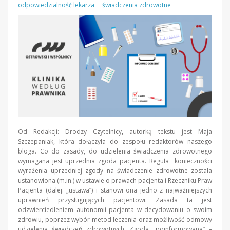
odpowiedzialność lekarza
świadczenia zdrowotne
Od Redakcji: Drodzy Czytelnicy, autorką tekstu jest Maja
Szczepaniak, która dołączyła do zespołu redaktorów naszego
bloga. Co do zasady, do udzielenia świadczenia zdrowotnego
wymagana jest uprzednia zgoda pacjenta. Reguła konieczności
wyrażenia uprzedniej zgody na świadczenie zdrowotne została
ustanowiona (m.in.) w ustawie o prawach pacjenta i Rzeczniku Praw
Pacjenta (dalej: „ustawa”) i stanowi ona jedno z najważniejszych
uprawnień przysługujących pacjentowi. Zasada ta jest
odzwierciedleniem autonomii pacjenta w decydowaniu o swoim
zdrowiu, poprzez wybór metod leczenia oraz możliwość odmowy
udzielenia świadczeń zdrowotnych. Zgoda „poinformowana” –