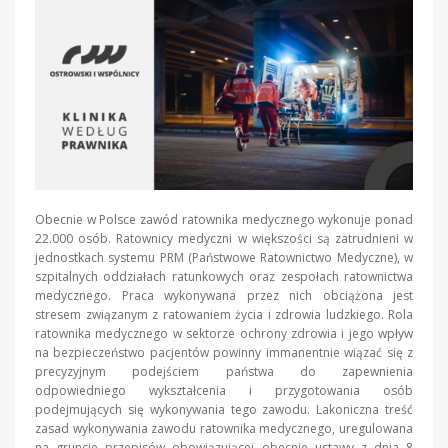
Obecnie w Polsce zawód ratownika medycznego wykonuje ponad
22.000 osób. Ratownicy medyczni w większości są zatrudnieni w
jednostkach systemu PRM (Państwowe Ratownictwo Medyczne), w
szpitalnych oddziałach ratunkowych oraz zespołach ratownictwa
medycznego. Praca wykonywana przez nich obciążona jest
stresem związanym z ratowaniem życia i zdrowia ludzkiego. Rola
ratownika medycznego w sektorze ochrony zdrowia i jego wpływ
na bezpieczeństwo pacjentów powinny immanentnie wiązać się z
precyzyjnym podejściem państwa do zapewnienia
odpowiedniego wykształcenia i przygotowania osób
podejmujących się wykonywania tego zawodu. Lakoniczna treść
zasad wykonywania zawodu ratownika medycznego, uregulowana
na gruncie przepisów obowiązującej obecnie ustawy z dnia 8