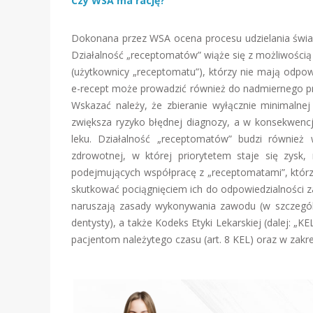
Czy WSA ma rację?
Dokonana przez WSA ocena procesu udzielania świa
Działalność „receptomatów” wiąże się z możliwością
(użytkownicy „receptomatu”), którzy nie mają odpo
e-recept może prowadzić również do nadmiernego pr
Wskazać należy, że zbieranie wyłącznie minimalnej
zwiększa ryzyko błędnej diagnozy, a w konsekwencj
leku. Działalność „receptomatów” budzi również 
zdrowotnej, w której priorytetem staje się zysk, 
podejmujących współpracę z „receptomatami”, którz
skutkować pociągnięciem ich do odpowiedzialności z
naruszają zasady wykonywania zawodu (w szczególn
dentysty), a także Kodeks Etyki Lekarskiej (dalej: „K
pacjentom należytego czasu (art. 8 KEL) oraz w zakre