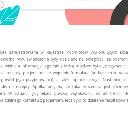
była zarejestrowana w Rejestrze Podmiotów Wykonujących Dzia
rowotne. Ww. świadczenia były udzielane na odległość, za pośred
ki widniała informacja, zgodnie z którą możliwe było: „otrzymanie 
ia recepty, pacjent musiał wypełnić formularz (podając m.in. nazw
powód jego przyjmowania), a także opłacić usługę. Następnie, n
kodem e-recepty. Spółka przyjęła, że taka procedura jest równo
. W sytuacji, gdy lekarz powziął wątpliwości, co do treści inf
 zdalnego kontaktu z pacjentem, lecz było to działanie fakultatywn