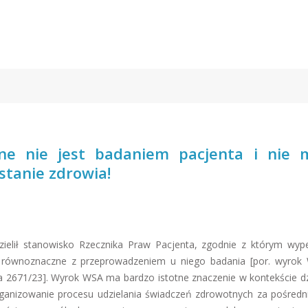
ne nie jest badaniem pacjenta i nie 
stanie zdrowia!
elił stanowisko Rzecznika Praw Pacjenta, zgodnie z którym wype
est równoznaczne z przeprowadzeniem u niego badania [por. wyro
Wa 2671/23]. Wyrok WSA ma bardzo istotne znaczenie w kontekście dz
rganizowanie procesu udzielania świadczeń zdrowotnych za pośred