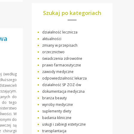
Szukaj po kategoriach
działalność lecznicza
twa
aktualności
zmiany w przepisach
orzecznictwo
świadczenia zdrowotne
prawo farmaceutyczne
zawody medyczne
j (według
odpowiedzialność lekarza
 dłuższego
działalność SP ZOZ-ów
tawicieli
kszającym.
dokumentacja medyczna
ganych do
branża beauty
b do tego
wyroby medyczne
nisterstwo
suplementy diety
liwości. W
badania kliniczne
ionymi do
usługi i zabiegi estetyczne
awczej są
transplantacja
 chirurgii