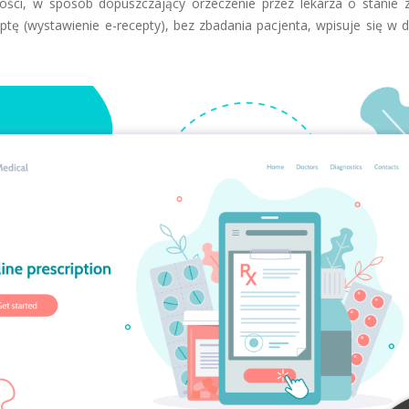
ści, w sposób dopuszczający orzeczenie przez lekarza o stanie 
ę (wystawienie e-recepty), bez zbadania pacjenta, wpisuje się w de