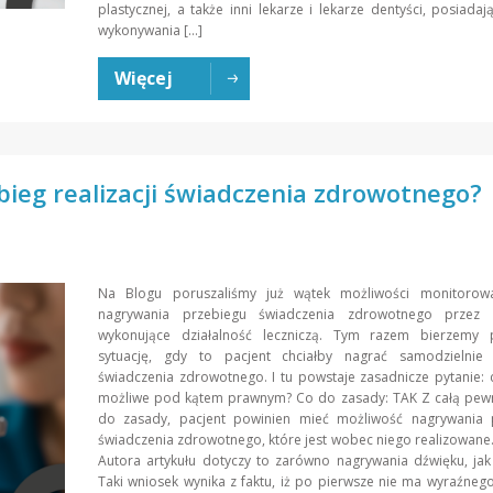
plastycznej, a także inni lekarze i lekarze dentyści, posiada
wykonywania […]
Więcej
ieg realizacji świadczenia zdrowotnego?
Na Blogu poruszaliśmy już wątek możliwości monitorow
nagrywania przebiegu świadczenia zdrowotnego przez 
wykonujące działalność leczniczą. Tym razem bierzemy
sytuację, gdy to pacjent chciałby nagrać samodzielnie r
świadczenia zdrowotnego. I tu powstaje zasadnicze pytanie: c
możliwe pod kątem prawnym? Co do zasady: TAK Z całą pewn
do zasady, pacjent powinien mieć możliwość nagrywania 
świadczenia zdrowotnego, które jest wobec niego realizowane
Autora artykułu dotyczy to zarówno nagrywania dźwięku, jak
Taki wniosek wynika z faktu, iż po pierwsze nie ma wyraźneg