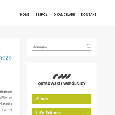
HOME
ZESPÓŁ
O KANCELARII
KONTAKT
może
łnienie
k WSA w
O nas
iałania
nictwem
Life Science