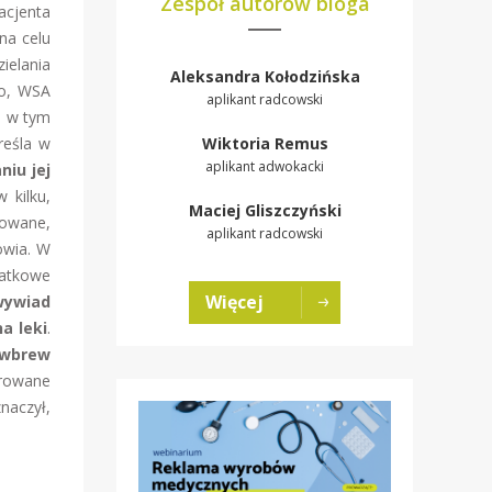
Zespół autorów bloga
acjenta
na celu
ielania
Aleksandra Kołodzińska
to, WSA
aplikant radcowski
, w tym
reśla w
Wiktoria Remus
aplikant adwokacki
niu jej
w kilku,
Maciej Gliszczyński
zowane,
aplikant radcowski
owia. W
datkowe
Więcej
wywiad
a leki
.
wbrew
erowane
naczył,