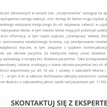
dczeń zdrowotnych w ramach tzw. „receptomatów” zasługuje na ap
 wystąpienia szeregu nadużyć, m.in. dostęp do leków mogą uzyskać p
wiedniego wskazania medycznego do ich zażywania. Łatwość w uzys
zepisywania leków, w tym również leków mających potencjał uzależn
 ilości informacji, w tym często poprzez „sztampową” ankietę (for
i zastosowania niewłaściwego leczenia, czy zaordynowania niewła
wątpliwości etyczne, w tym związane z ryzykiem komercjalizacji
nie zaś zdrowie pacjenta. Za nieetyczne należy uznać działania 
y wystawiają e-recepty bez zbadania pacjentów. Takie postępowan
awodowej. Lekarze orzekający o stanie zdrowia pacjentów bez ich z
ości wspomniany już art. 42 ust. 1 ustawy o zawodach lekarza i 
EL”) – w tym m.in. w zakresie dochowania należytej staranności i poś
sie dbałości o odpowiednią jakość opieki nad pacjentami (art. 11 KEL