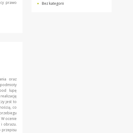
jący prawo
Bez kategorii
ania oraz
podmioty
 pod lupę
ealizację
zy jest to
ością, co
przebiegu
. W ocenie
 i obrazu.
o przepisu