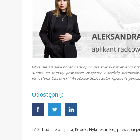
Wpis nie stanowi porady ani opinii prawnej w rozumieniu pr
autora na tematy prawnicze związane z treścią przepisów 
Kancelaria Ostrowski i Wspólnicy Sp.K. i autor wpisu nie pon
Udostępnij:
TAGI:
badanie pacjenta
,
Kodeks Etyki Lekarskiej
,
prawa pacje