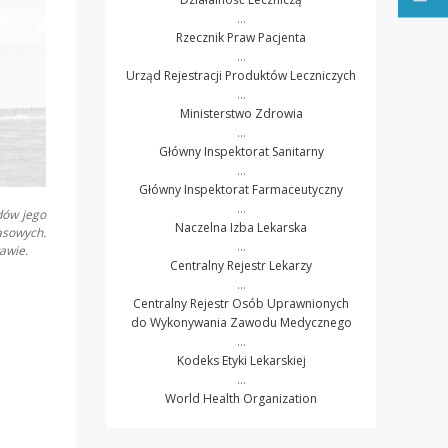
…
Rzecznik Praw Pacjenta
…
Urząd Rejestracji Produktów Leczniczych
…
Ministerstwo Zdrowia
…
Główny Inspektorat Sanitarny
…
Główny Inspektorat Farmaceutyczny
…
dów jego
Naczelna Izba Lekarska
asowych.
…
awie.
Centralny Rejestr Lekarzy
…
Centralny Rejestr Osób Uprawnionych
do Wykonywania Zawodu Medycznego
…
Kodeks Etyki Lekarskiej
…
World Health Organization