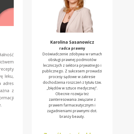
Karolina Sasanowicz
radca prawny
Doświadczenie zdobywa w ramach
łalność
obsługi prawnej podmiotów
nictwem
leczniczych z sektora prywatnego i
recepty
publicznego. Z sukcesem prowadzi
ę leku,
procesy sądowe w zakresie
dochodzenia roszczeń z tytułu tzw.
a adres
„błędów w sztuce medycznej”.
ważna z
Obecnie rozwija też
ormacji
zainteresowania związane z
e.
prawem farmaceutycznym i
zagadnieniami prawnymi dot.
branży beauty.