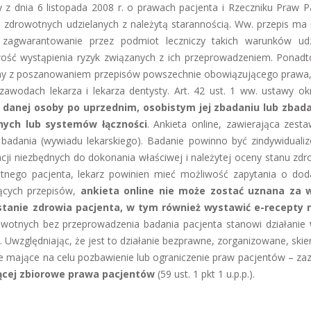
 z dnia 6 listopada 2008 r. o prawach pacjenta i Rzeczniku Praw P
eń zdrowotnych udzielanych z należytą starannością. Ww. przepis ma 
 zagwarantowanie przez podmiot leczniczy takich warunków udz
wość wystąpienia ryzyk związanych z ich przeprowadzeniem. Ponad
wany z poszanowaniem przepisów powszechnie obowiązującego prawa
zawodach lekarza i lekarza dentysty. Art. 42 ust. 1 ww. ustawy ok
 danej osoby po uprzednim, osobistym jej zbadaniu lub zbada
ych lub systemów łączności
. Ankieta online, zawierająca zesta
badania (wywiadu lekarskiego). Badanie powinno być zindywiduali
cji niezbędnych do dokonania właściwej i należytej oceny stanu zdr
etnego pacjenta, lekarz powinien mieć możliwość zapytania o do
jących przepisów,
ankieta online nie może zostać uznana za 
 stanie zdrowia pacjenta, w tym również wystawić e-recepty n
rowotnych bez przeprowadzenia badania pacjenta stanowi działanie
.p. Uwzględniając, że jest to działanie bezprawne, zorganizowane, ski
e mające na celu pozbawienie lub ograniczenie praw pacjentów – zaz
ającej zbiorowe prawa pacjentów
(59 ust. 1 pkt 1 u.p.p.).