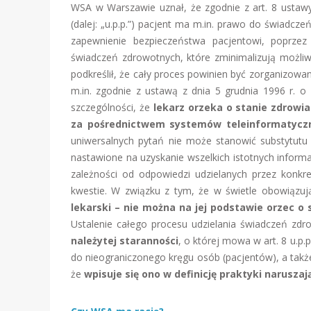
WSA w Warszawie uznał, że zgodnie z art. 8 ustawy
(dalej: „u.p.p.”) pacjent ma m.in. prawo do świadcz
zapewnienie bezpieczeństwa pacjentowi, poprzez
świadczeń zdrowotnych, które zminimalizują możli
podkreślił, że cały proces powinien być zorganizo
m.in. zgodnie z ustawą z dnia 5 grudnia 1996 r. o 
szczególności, że
lekarz orzeka o stanie zdrowia
za pośrednictwem systemów teleinformatyczn
uniwersalnych pytań nie może stanowić substytutu 
nastawione na uzyskanie wszelkich istotnych informa
zależności od odpowiedzi udzielanych przez konkr
kwestie. W związku z tym, że w świetle obowiązu
lekarski – nie można na jej podstawie orzec o
Ustalenie całego procesu udzielania świadczeń zd
należytej staranności
, o której mowa w art. 8 u.p
do nieograniczonego kręgu osób (pacjentów), a takż
że
wpisuje się ono w definicję praktyki narusz