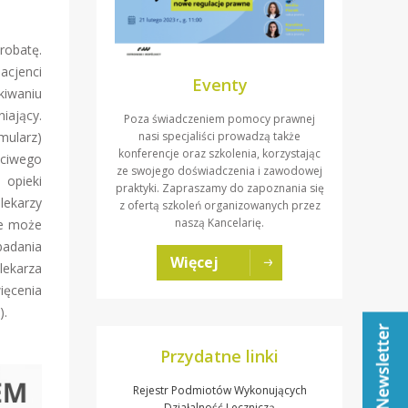
robatę.
acjenci
Eventy
kiwaniu
iający.
Poza świadczeniem pomocy prawnej
nasi specjaliści prowadzą także
mularz)
konferencje oraz szkolenia, korzystając
ściwego
ze swojego doświadczenia i zawodowej
 opieki
praktyki. Zapraszamy do zapoznania się
lekarzy
z ofertą szkoleń organizowanych przez
naszą Kancelarię.
ie może
badania
Więcej
lekarza
więcenia
).
Przydatne linki
Rejestr Podmiotów Wykonujących
Działalność Leczniczą