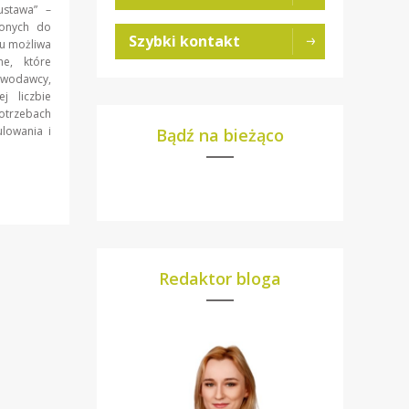
ustawa” –
ionych do
Szybki kontakt
mu możliwa
e, które
awodawcy,
j liczbie
trzebach
lowania i
Bądź na bieżąco
Redaktor bloga