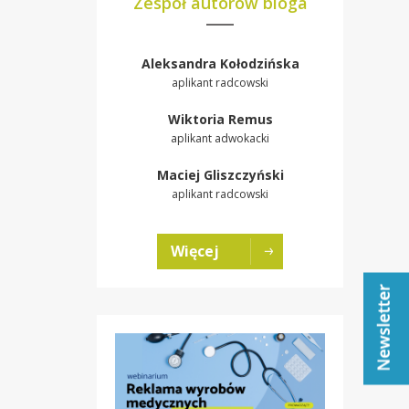
Zespół autorów bloga
Aleksandra Kołodzińska
aplikant radcowski
Wiktoria Remus
aplikant adwokacki
Maciej Gliszczyński
aplikant radcowski
Więcej