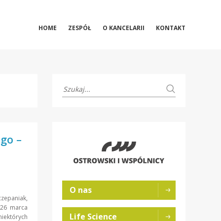
HOME
ZESPÓŁ
O KANCELARII
KONTAKT
go –
O nas
czepaniak,
 26 marca
Life Science
niektórych